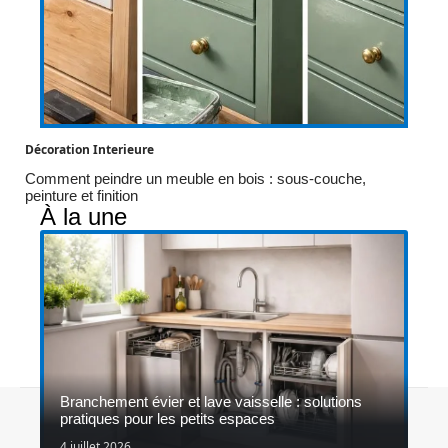
Décoration Interieure
Comment peindre un meuble en bois : sous-couche,
peinture et finition
À la une
Branchement évier et lave vaisselle : solutions
Contact
Mentions légales
Sitemap
pratiques pour les petits espaces
© 2026 | maisonlogo.fr
4 juillet 2026