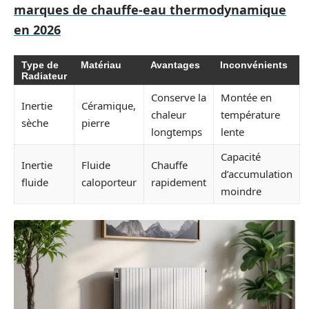
marques de chauffe-eau thermodynamique
en 2026
Type de
Matériau
Avantages
Inconvénients
Radiateur
Conserve la
Montée en
Inertie
Céramique,
chaleur
température
sèche
pierre
longtemps
lente
Capacité
Inertie
Fluide
Chauffe
d’accumulation
fluide
caloporteur
rapidement
moindre